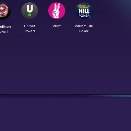
Unibet
Vbet
William Hill
ellinen
Pokeri
Poker
okeri