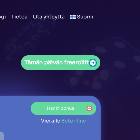
ogi
Tietoa
Ota yhteyttä
Suomi
Tämän päivän freerollit
Hanki bonus
Vieraile
Betonline