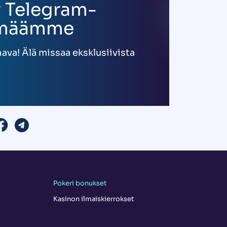
y Telegram-
hmäämme
ava! Älä missaa eksklusiivista
Pokeri bonukset
Kasinon ilmaiskierrokset