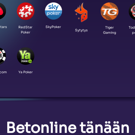
tars
SkyPoker
RedStar
Tiger
Tod
Sytytys
Poker
Gaming
p
com
Ya Poker
Betonline tänään