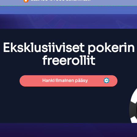
Eksklusiiviset pokerin
freerollit
Hanki ilmainen pääsy