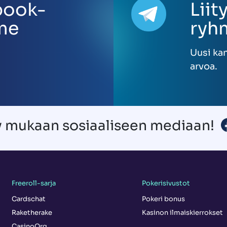
book-
Liit
me
ry
Uusi kan
arvoa.
ty mukaan sosiaaliseen mediaan!
Freeroll-sarja
Pokerisivustot
Cardschat
Pokeri bonus
Raketherake
Kasinon ilmaiskierrokset
CasinoOrg