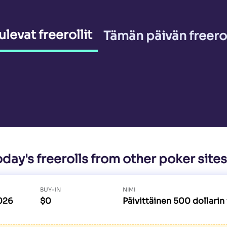
ulevat freerollit
Tämän päivän freerol
oday's freerolls from other poker sites
BUY-IN
NIMI
026
$0
Päivittäinen 500 dollarin 