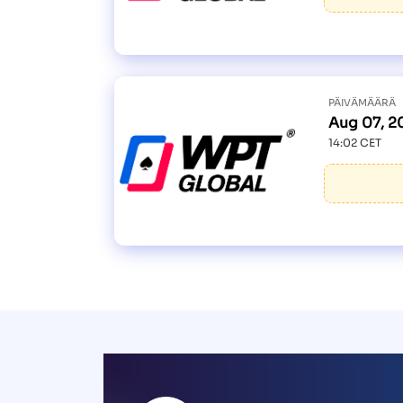
PÄIVÄMÄÄRÄ
Aug 07, 2
14:02 CET