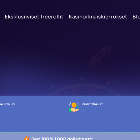
Eksklusiiviset freerollit
Kasinoilmaiskierrokset
Bl
OA BONUS
VAIHTORAHAT
-
Saat 100 % 1 000 dollariin asti