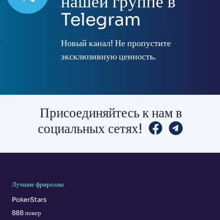
нашей группе в
Telegram
Новый канал! Не пропустите
эксклюзивную ценность.
Присоединяйтесь к нам в
социальных сетях!
Лучшие фрироллы
PokerStars
888 покер