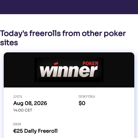
Today's freerolls from other poker
sites
ДАТА
ПОКУПКА
Aug 08, 2026
$0
14:00 CET
ИМЯ
€25 Daily Freeroll