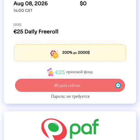
Aug 08, 2026
$0
14:00 CET
ИМЯ
€25 Daily Freeroll
200% до 2000$
€25
призовой фонд
Играть сейчас
Пароль: не требуется