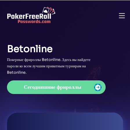
Betonline
Покерные фрироллы Betonline. Здесь вы найдете
пароли ко всем лучшим приватным турнирам на
Betonline.
Сегодняшние фрироллы