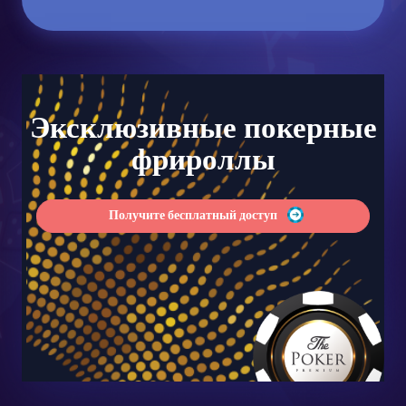
Эксклюзивные покерные
фрироллы
Получите бесплатный доступ