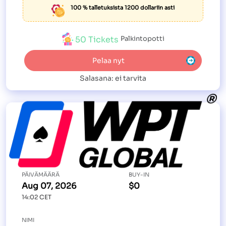
100 % talletuksista 1200 dollariin asti
50 Tickets
Palkintopotti
Pelaa nyt
Salasana: ei tarvita
PÄIVÄMÄÄRÄ
BUY-IN
Aug 07, 2026
$0
14:02 CET
NIMI