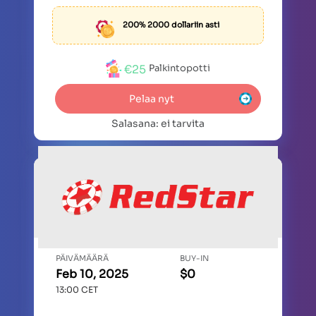
200% 2000 dollariin asti
€25
Palkintopotti
Pelaa nyt
Salasana: ei tarvita
PÄIVÄMÄÄRÄ
BUY-IN
Feb 10, 2025
$0
13:00 CET