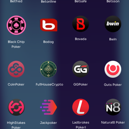
Betfred
Betsafe
Betsson
Betonline
Bovada
Bwin
Black Chip
Bodog
Poker
CoinPoker
FullHouseCrypto
GGPoker
Guts Poker
Ladbrokes
Natural8 Poker
HighStakes
Jackpoker
Pokeri
Poker