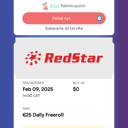
€50
Palkintopotti
Pelaa nyt
Salasana: ei tarvita
PÄIVÄMÄÄRÄ
BUY-IN
Feb 09, 2025
$0
14:00 CET
NIMI
€25 Daily Freeroll