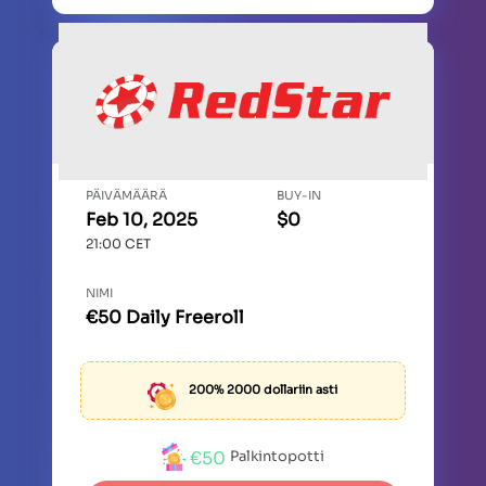
PÄIVÄMÄÄRÄ
BUY-IN
Feb 10, 2025
$0
21:00 CET
NIMI
€50 Daily Freeroll
200% 2000 dollariin asti
€50
Palkintopotti