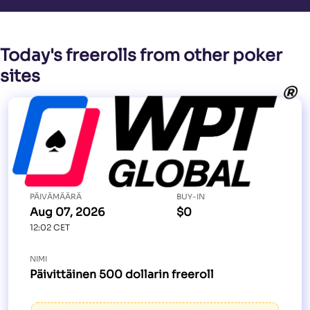
Today's freerolls from other poker
sites
PÄIVÄMÄÄRÄ
BUY-IN
Aug 07, 2026
$0
12:02 CET
NIMI
Päivittäinen 500 dollarin freeroll