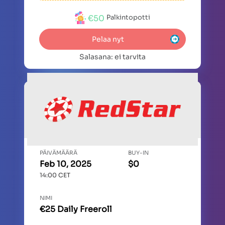
€50
Palkintopotti
Pelaa nyt
Salasana: ei tarvita
PÄIVÄMÄÄRÄ
BUY-IN
Feb 10, 2025
$0
14:00 CET
NIMI
€25 Daily Freeroll