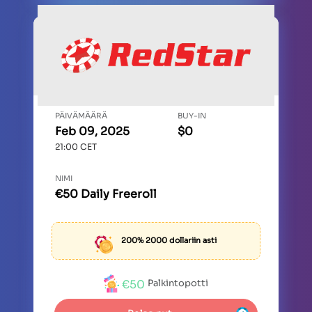
PÄIVÄMÄÄRÄ
BUY-IN
Feb 09, 2025
$0
21:00 CET
NIMI
€50 Daily Freeroll
200% 2000 dollariin asti
€50
Palkintopotti