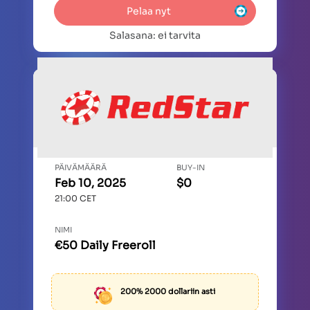
Pelaa nyt
Salasana: ei tarvita
PÄIVÄMÄÄRÄ
BUY-IN
Feb 10, 2025
$0
21:00 CET
NIMI
€50 Daily Freeroll
200% 2000 dollariin asti