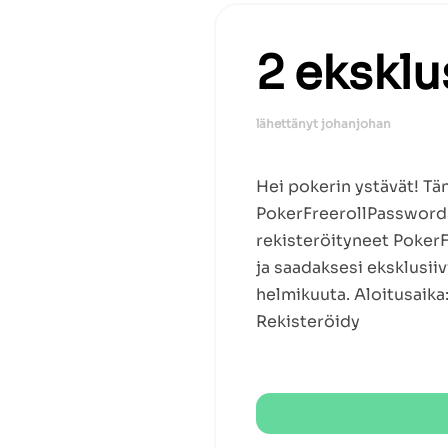
2 eksklu
lähettänyt johanjohan
Hei pokerin ystävät! Tän
PokerFreerollPasswords.
rekisteröityneet PokerF
ja saadaksesi eksklusii
helmikuuta. Aloitusaik
Rekisteröidy