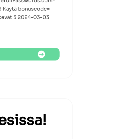
FreerollPasswords.com-
sti! Käytä bonuscode=
 kevät 3 2024-03-03
esissa!