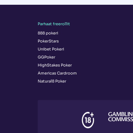
Parhaat freerollit
888 pokeri
PokerStars
Unibet Pokeri
GGPoker
HighStakes Poker
Americas Cardroom
Natural8 Poker