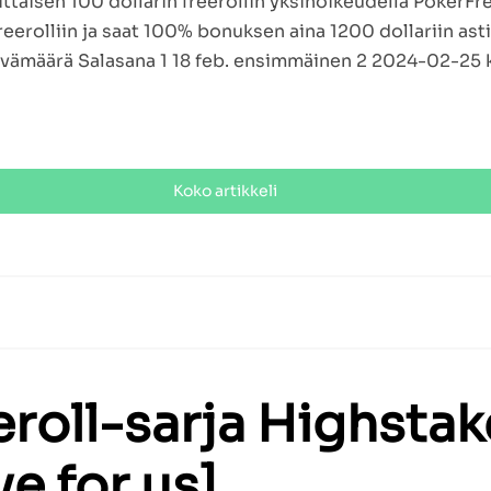
oittaisen 100 dollarin freerollin yksinoikeudella Poker
 freerolliin ja saat 100% bonuksen aina 1200 dollariin a
vämäärä Salasana 1 18 feb. ensimmäinen 2 2024-02-25
Koko artikkeli
eroll-sarja Highstak
ve for us]