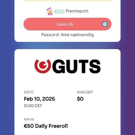
€50
Premiepott
Leke nå
Passord: ikke nødvendig
DATO
INNKJØP
Feb 10, 2025
$0
21:00 CET
NAVN
€50 Daily Freeroll