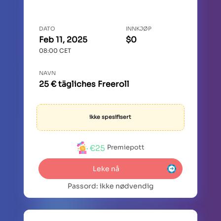
DATO
INNKJØP
Feb 11, 2025
$0
08:00 CET
NAVN
25 € tägliches Freeroll
ikke spesifisert
€25
Premiepott
Leke nå
Passord: ikke nødvendig