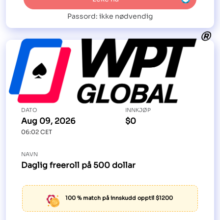
Passord: ikke nødvendig
DATO
INNKJØP
Aug 09, 2026
$0
06:02 CET
NAVN
Daglig freeroll på 500 dollar
100 % match på innskudd opptil $1200