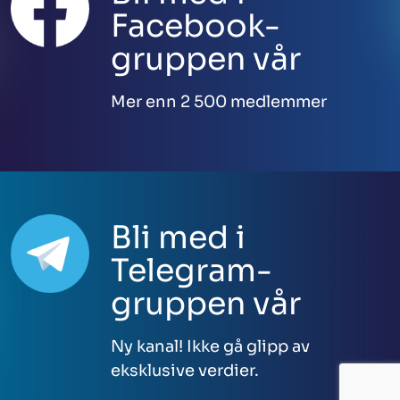
Facebook-
gruppen vår
Mer enn 2 500 medlemmer
Bli med i
Telegram-
gruppen vår
Ny kanal! Ikke gå glipp av
eksklusive verdier.