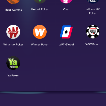
Unibet Poker
Vbet
William Hill
Tiger Gaming
Poker
WSOP.com
Winamax Poker
Winner Poker
WPT Global
Ya Poker