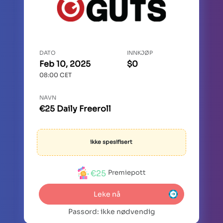
DATO
INNKJØP
Feb 10, 2025
$0
08:00 CET
NAVN
€25 Daily Freeroll
ikke spesifisert
€25
Premiepott
Leke nå
Passord: ikke nødvendig