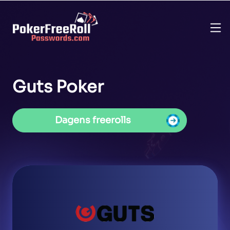
Guts Poker
Dagens freerolls