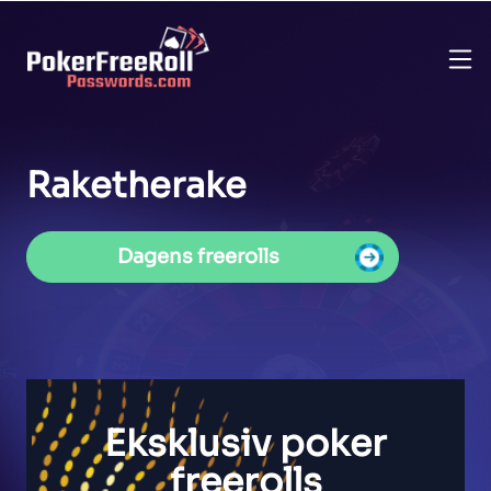
Raketherake
Dagens freerolls
Eksklusiv poker
freerolls