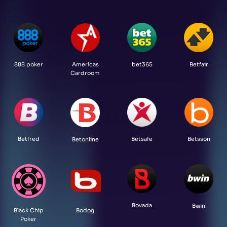
888 poker
Americas
bet365
Betfair
Cardroom
Betfred
Betsafe
Betsson
Betonline
Bovada
Bwin
Black Chip
Bodog
Poker