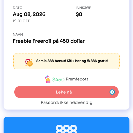
DATO
INNKJØP
Aug 08, 2026
$0
19:01 CET
NAVN
Freebie Freeroll på 450 dollar
Samle 888 bonus! Klikk her og få 88$ gratis!
$450
Premiepott
Leke nå
Passord: ikke nødvendig