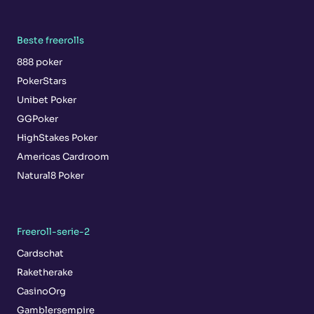
Beste freerolls
888 poker
PokerStars
Unibet Poker
GGPoker
HighStakes Poker
Americas Cardroom
Natural8 Poker
Freeroll-serie-2
Cardschat
Raketherake
CasinoOrg
Gamblersempire