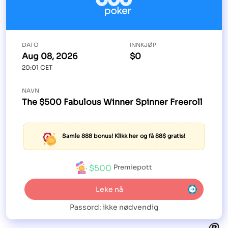
DATO
INNKJØP
Aug 08, 2026
$0
20:01 CET
NAVN
The $500 Fabulous Winner Spinner Freeroll
Samle 888 bonus! Klikk her og få 88$ gratis!
$500
Premiepott
Leke nå
Passord: ikke nødvendig