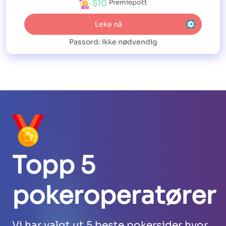
$10
Premiepott
Leke nå
Passord: ikke nødvendig
Topp 5
pokeroperatører
Vi har valgt ut 5 beste pokersider hvor