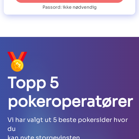
Passord: ikke nødvendig
Topp 5
pokeroperatører
Vi har valgt ut 5 beste pokersider hvor
du
kan nyte storgevinsten