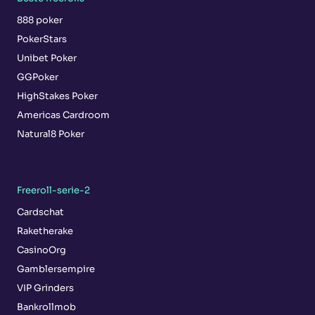
888 poker
PokerStars
Unibet Poker
GGPoker
HighStakes Poker
Americas Cardroom
Natural8 Poker
Freeroll-serie-2
Cardschat
Raketherake
CasinoOrg
Gamblersempire
VIP Grinders
Bankrollmob