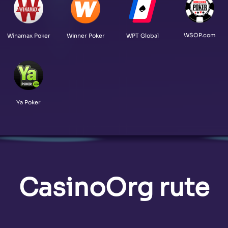
WSOP.com
Winamax Poker
Winner Poker
WPT Global
Ya Poker
CasinoOrg rute