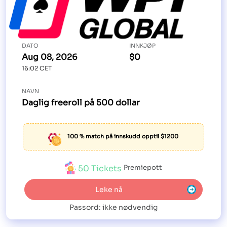
DATO
INNKJØP
Aug 08, 2026
$0
16:02 CET
NAVN
Daglig freeroll på 500 dollar
100 % match på innskudd opptil $1200
50 Tickets
Premiepott
Leke nå
Passord: ikke nødvendig