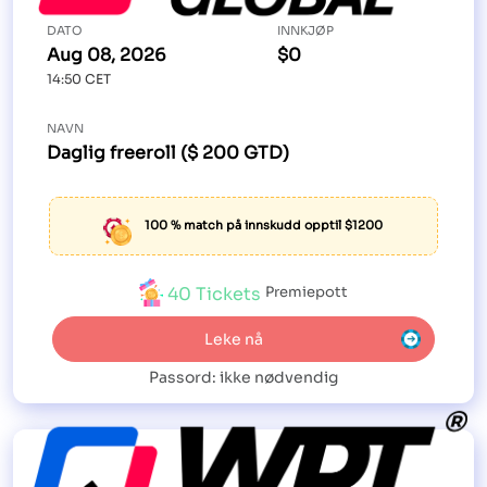
DATO
INNKJØP
Aug 08, 2026
$0
14:50 CET
NAVN
Daglig freeroll ($ 200 GTD)
100 % match på innskudd opptil $1200
40 Tickets
Premiepott
Leke nå
Passord: ikke nødvendig