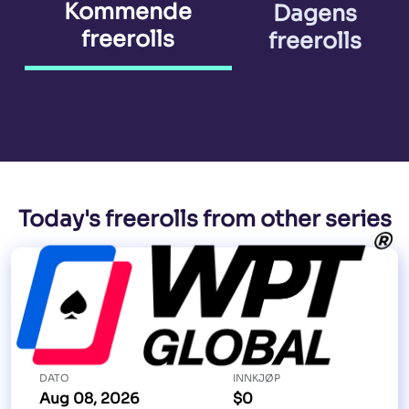
Kommende
Dagens
freerolls
freerolls
Today's freerolls from other series
DATO
INNKJØP
Aug 08, 2026
$0