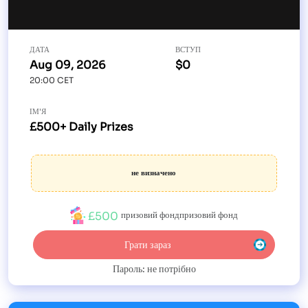
ДАТА
ВСТУП
Aug 09, 2026
$0
20:00 CET
ІМ'Я
£500+ Daily Prizes
не визначено
£500
призовий фондпризовий фонд
Грати зараз
Пароль: не потрібно