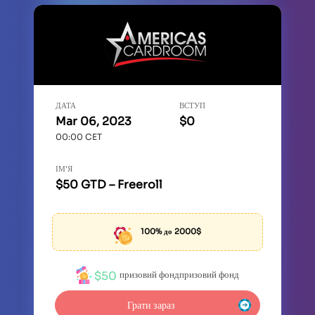
ДАТА
ВСТУП
Mar 06, 2023
$0
00:00 CET
ІМ'Я
$50 GTD – Freeroll
100% до 2000$
$50
призовий фондпризовий фонд
Грати зараз