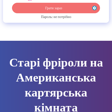
Грати зараз
Пароль: не потрібно
Старі фріроли на
Американська
картярська
кімната