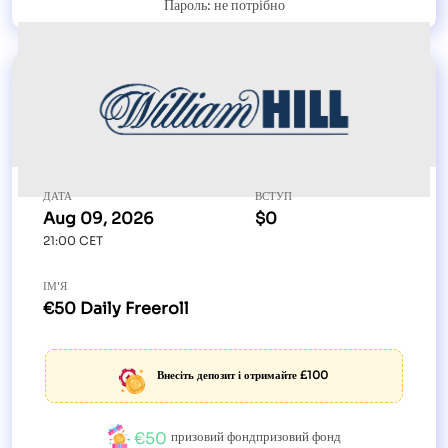
Пароль: не потрібно
ДАТА
ВСТУП
Aug 09, 2026
$0
21:00 CET
ІМ'Я
€50 Daily Freeroll
Внесіть депозит і отримайте £100
€50
призовий фондпризовий фонд