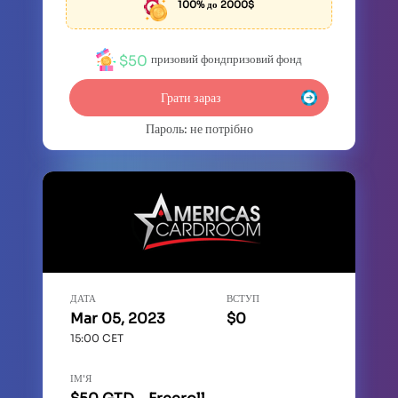
100% до 2000$
$50
призовий фондпризовий фонд
Грати зараз
Пароль: не потрібно
ДАТА
ВСТУП
Mar 05, 2023
$0
15:00 CET
ІМ'Я