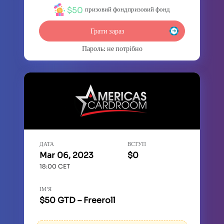
$50
призовий фондпризовий фонд
Грати зараз
Пароль: не потрібно
ДАТА
ВСТУП
Mar 06, 2023
$0
18:00 CET
ІМ'Я
$50 GTD – Freeroll