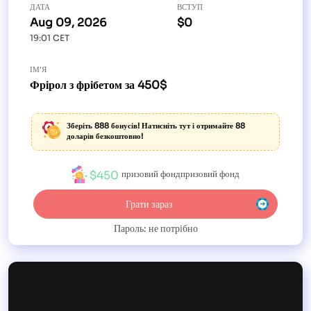
ДАТА
ВСТУП
Aug 09, 2026
$0
19:01 CET
ІМ'Я
Фрірол з фрібетом за 450$
Зберіть 888 бонусів! Натисніть тут і отримайте 88
доларів безкоштовно!
$450
призовий фондпризовий фонд
Грати зараз
Пароль: не потрібно