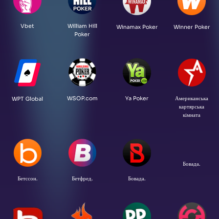
Vbet
William Hill
Winamax Poker
Winner Poker
Poker
WSOP.com
Ya Poker
Американська
WPT Global
картярська
кімната
Бовада.
Бетссон.
Бетфред.
Бовада.