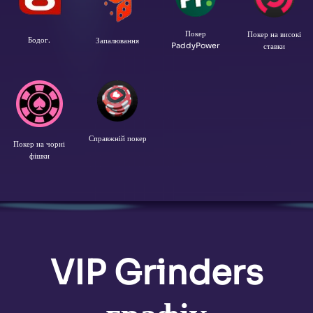
Покер
Покер на високі
Бодог.
Запалювання
PaddyPower
ставки
Справжній покер
Покер на чорні
фішки
VIP Grinders