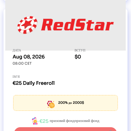
ДАТА
ВСТУП
Aug 08, 2026
$0
08:00 CET
ІМ'Я
€25 Daily Freeroll
200% до 2000$
€25
призовий фондпризовий фонд