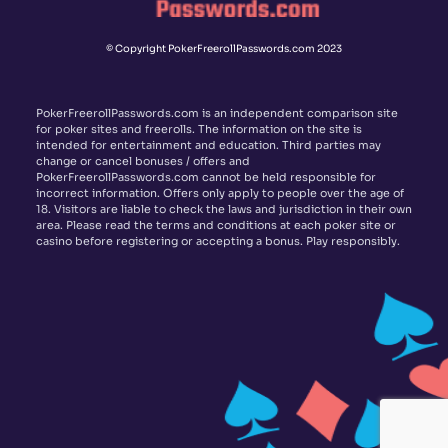
© Copyright PokerFreerollPasswords.com 2023
PokerFreerollPasswords.com is an independent comparison site
for poker sites and freerolls. The information on the site is
intended for entertainment and education. Third parties may
change or cancel bonuses / offers and
PokerFreerollPasswords.com cannot be held responsible for
incorrect information. Offers only apply to people over the age of
18. Visitors are liable to check the laws and jurisdiction in their own
area. Please read the terms and conditions at each poker site or
casino before registering or accepting a bonus. Play responsibly.