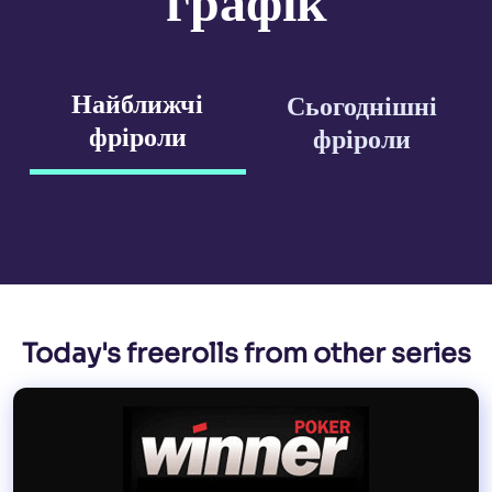
графік
Найближчі
Сьогоднішні
фріроли
фріроли
Today's freerolls from other series