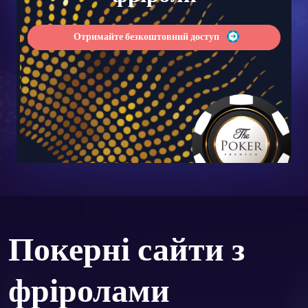
Отримайте безкоштовний доступ
Покерні сайти з
фріролами