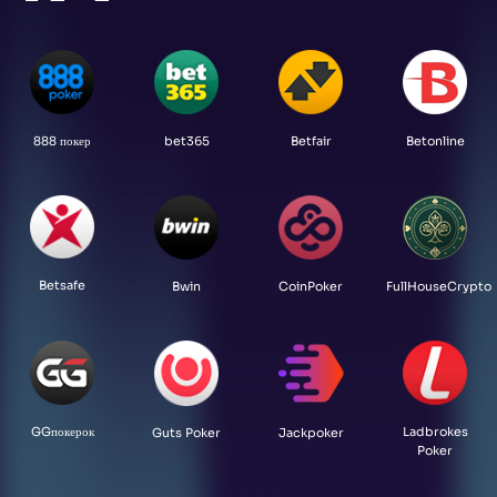
888 покер
bet365
Betfair
Betonline
Betsafe
Bwin
CoinPoker
FullHouseCrypto
GGпокерок
Ladbrokes
Guts Poker
Jackpoker
Poker