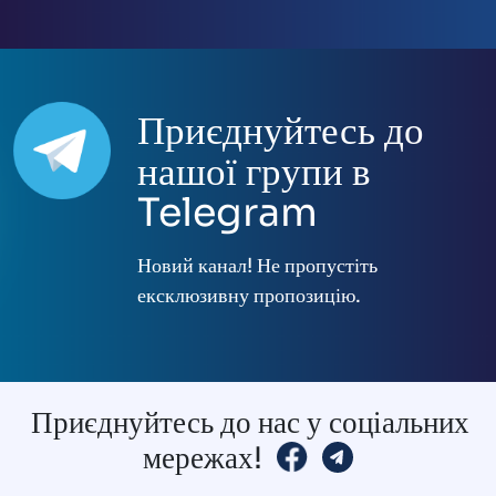
Приєднуйтесь до
нашої групи в
Telegram
Новий канал! Не пропустіть
ексклюзивну пропозицію.
Приєднуйтесь до нас у соціальних
мережах!