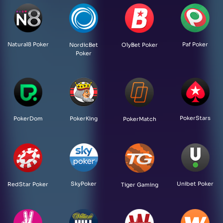
Natural8 Poker
Paf Poker
NordicBet
OlyBet Poker
Poker
PokerStars
PokerDom
PokerKing
PokerMatch
SkyPoker
Unibet Poker
RedStar Poker
Tiger Gaming