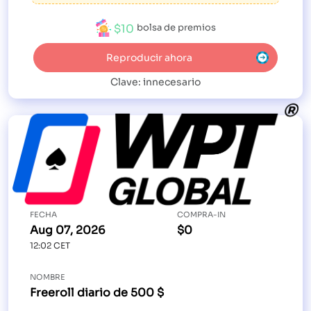
$10
bolsa de premios
Reproducir ahora
Clave: innecesario
FECHA
COMPRA-IN
Aug 07, 2026
$0
12:02 CET
NOMBRE
Freeroll diario de 500 $