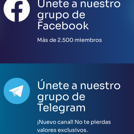
Únete a nuestro
grupo de
Facebook
Más de 2.500 miembros
Únete a nuestro
grupo de
Telegram
¡Nuevo canal! No te pierdas
valores exclusivos.