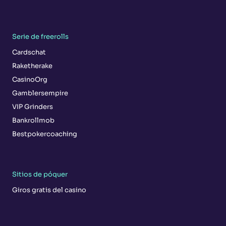
Serie de freerolls
Cardschat
Raketherake
CasinoOrg
Gamblersempire
VIP Grinders
Bankrollmob
Bestpokercoaching
Sitios de póquer
Giros gratis del casino