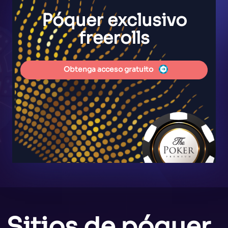
Póquer exclusivo
freerolls
Obtenga acceso gratuito
Sitios de póquer