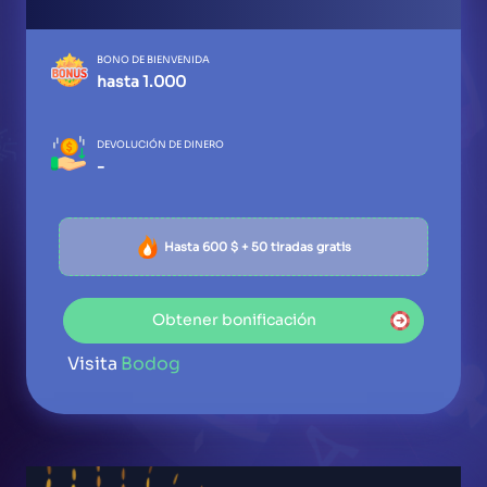
BONO DE BIENVENIDA
hasta 1.000
DEVOLUCIÓN DE DINERO
-
Hasta 600 $ + 50 tiradas gratis
Obtener bonificación
Visita
Bodog