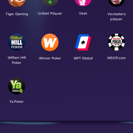
Unibet Póquer
Vbet
Tiger Gaming
Verdadero
póquer
William Hill
WSOP.com
Winner Poker
WPT Global
Poker
Ya Poker