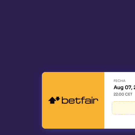
FECHA
Aug 07,
22:00 CET