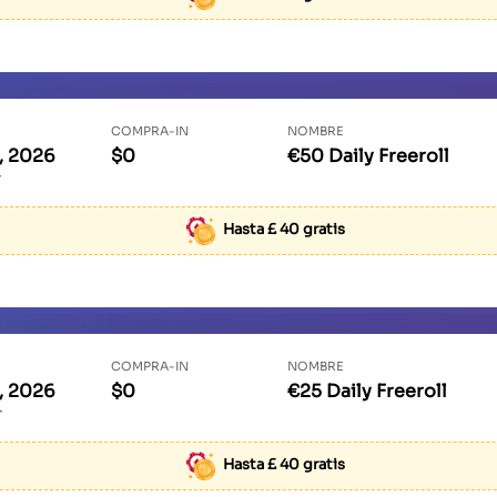
COMPRA-IN
NOMBRE
, 2026
$0
€50 Daily Freeroll
T
Hasta £ 40 gratis
COMPRA-IN
NOMBRE
, 2026
$0
€25 Daily Freeroll
T
Hasta £ 40 gratis