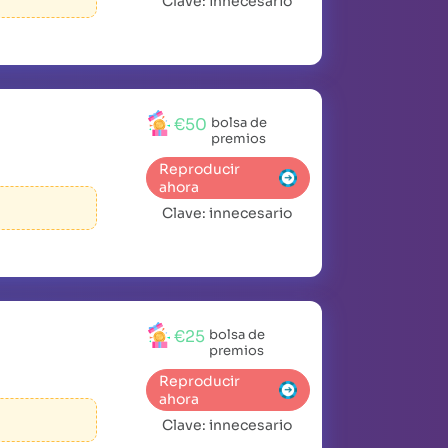
Clave: innecesario
€50
bolsa de
premios
Reproducir
ahora
Clave: innecesario
€25
bolsa de
premios
Reproducir
ahora
Clave: innecesario