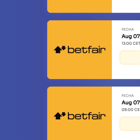
FECHA
Aug 07
13:00 CE
FECHA
Aug 07
08:00 CE