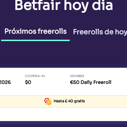
Betfair hoy dia
Próximos freerolls
Freerolls de ho
COMPRA-IN
NOMBRE
 2026
$0
€50 Daily Freeroll
Hasta £ 40 gratis