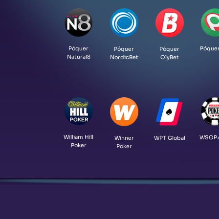
Póquer
Póquer
Póquer
Póquer
Natural8
NordicBet
OlyBet
William Hill
WSOP.
Winner
WPT Global
Poker
Poker