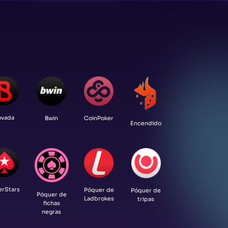
ovada
Bwin
CoinPoker
Encendido
erStars
Póquer de
Póquer de
Póquer de
Ladbrokes
tripas
fichas
negras