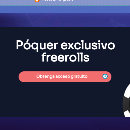
Póquer exclusivo
freerolls
Obtenga acceso gratuito