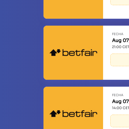
FECHA
Aug 07
21:00 CE
FECHA
Aug 07
14:00 CE